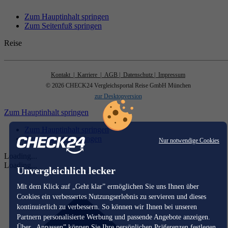
Zum Hauptinhalt springen
Zum Seitenfuß springen
Reise
Kontakt
| Karriere
| AGB
| Datenschutz
| Impressum
© 2026 CHECK24 Vergleichsportal Reise GmbH München
zur Desktopversion
Zum Hauptinhalt springen
Zum Hauptinhalt springen
Zum Seitenfuß springen
Nur notwendige Cookies
Loading...
Loading...
Unvergleichlich lecker
Mit dem Klick auf „Geht klar” ermöglichen Sie uns Ihnen über
Cookies ein verbessertes Nutzungserlebnis zu servieren und dieses
kontinuierlich zu verbessern. So können wir Ihnen bei unseren
Partnern personalisierte Werbung und passende Angebote anzeigen.
Über „Anpassen” können Sie Ihre persönlichen Präferenzen festlegen.