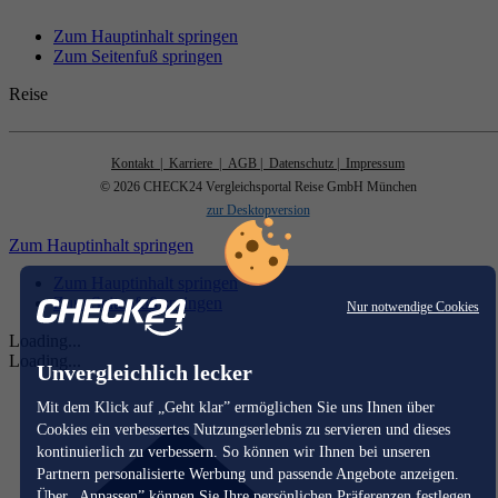
Zum Hauptinhalt springen
Zum Seitenfuß springen
Reise
Kontakt
| Karriere
| AGB
| Datenschutz
| Impressum
© 2026 CHECK24 Vergleichsportal Reise GmbH München
zur Desktopversion
Zum Hauptinhalt springen
Zum Hauptinhalt springen
Zum Seitenfuß springen
Nur notwendige Cookies
Loading...
Loading...
Unvergleichlich lecker
Mit dem Klick auf „Geht klar” ermöglichen Sie uns Ihnen über
Cookies ein verbessertes Nutzungserlebnis zu servieren und dieses
kontinuierlich zu verbessern. So können wir Ihnen bei unseren
Partnern personalisierte Werbung und passende Angebote anzeigen.
Über „Anpassen” können Sie Ihre persönlichen Präferenzen festlegen.