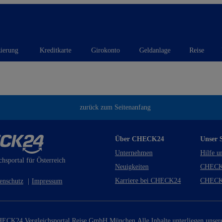
zierung
Kreditkarte
Girokonto
Geldanlage
Reise
zurück zum Seitenanfang
Über CHECK24
Unser S
Unternehmen
Hilfe u
chsportal für Österreich
Neuigkeiten
CHECK
Karriere bei CHECK24
CHECK
enschutz
|
Impressum
ECK24 Vergleichsportal Reise GmbH München.
Alle Inhalte unterliegen unse