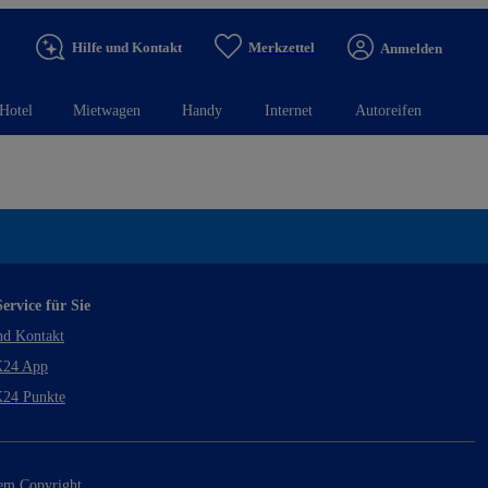
Hilfe und Kontakt
Merkzettel
Anmelden
Hotel
Mietwagen
Handy
Internet
Autoreifen
ervice für Sie
nd Kontakt
24 App
24 Punkte
rem Copyright.