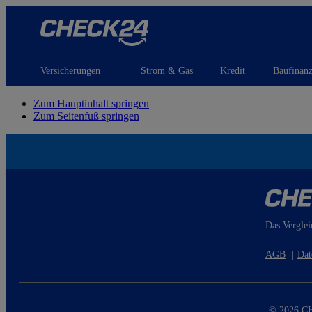
Versicherungen
Strom & Gas
Kredit
Baufinan
Zum Hauptinhalt springen
Zum Seitenfuß springen
Das Verglei
AGB
|
Dat
© 2026 CH