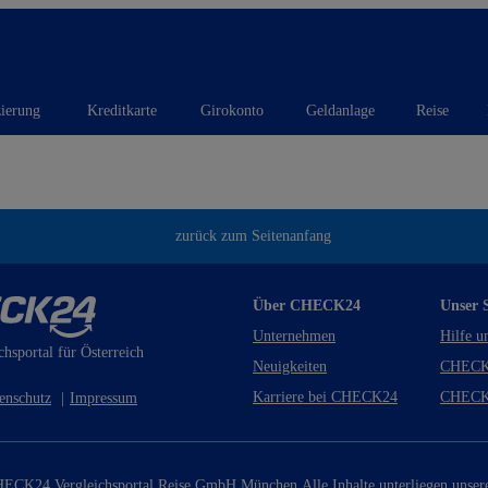
zierung
Kreditkarte
Girokonto
Geldanlage
Reise
zurück zum Seitenanfang
Über CHECK24
Unser S
Unternehmen
Hilfe u
chsportal für Österreich
Neuigkeiten
CHECK
Karriere bei CHECK24
CHECK
enschutz
|
Impressum
ECK24 Vergleichsportal Reise GmbH München.
Alle Inhalte unterliegen unse