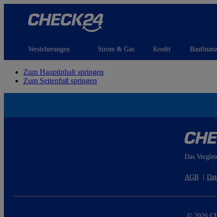
Versicherungen
Strom & Gas
Kredit
Baufinan
Zum Hauptinhalt springen
Zum Seitenfuß springen
Das Verglei
AGB
|
Dat
© 2026 CH