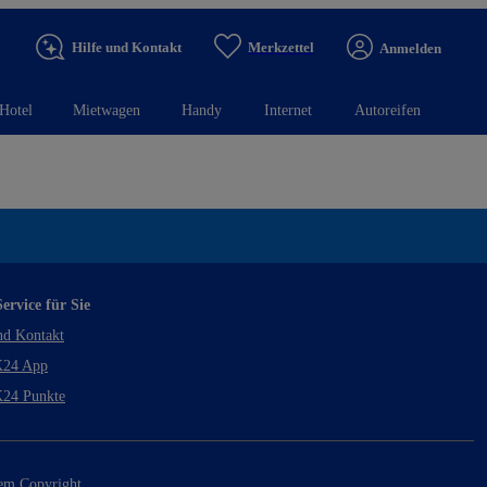
Hilfe und Kontakt
Merkzettel
Anmelden
Hotel
Mietwagen
Handy
Internet
Autoreifen
ervice für Sie
nd Kontakt
24 App
24 Punkte
rem Copyright.