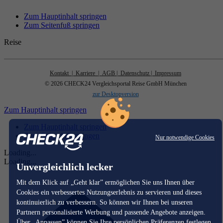
Zum Hauptinhalt springen
Zum Seitenfuß springen
Reise
Kontakt
| Karriere
| AGB
| Datenschutz
| Impressum
© 2026 CHECK24 Vergleichsportal Reise GmbH München
zur Desktopversion
Zum Hauptinhalt springen
Zum Hauptinhalt springen
Zum Seitenfuß springen
Nur notwendige Cookies
Loading...
Loading...
Unvergleichlich lecker
Mit dem Klick auf „Geht klar” ermöglichen Sie uns Ihnen über
Cookies ein verbessertes Nutzungserlebnis zu servieren und dieses
kontinuierlich zu verbessern. So können wir Ihnen bei unseren
Partnern personalisierte Werbung und passende Angebote anzeigen.
Über „Anpassen” können Sie Ihre persönlichen Präferenzen festlegen.