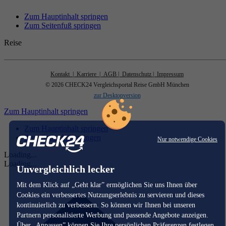
Zum Hauptinhalt springen
Zum Seitenfuß springen
Reise
Kontakt
| Karriere
| AGB
| Datenschutz
| Impressum
© 2026 CHECK24 Vergleichsportal Reise GmbH München
zur Desktopversion
Zum Hauptinhalt springen
Zum Hauptinhalt springen
Zum Seitenfuß springen
Nur notwendige Cookies
Loading...
Loading...
Unvergleichlich lecker
Mit dem Klick auf „Geht klar” ermöglichen Sie uns Ihnen über
Cookies ein verbessertes Nutzungserlebnis zu servieren und dieses
kontinuierlich zu verbessern. So können wir Ihnen bei unseren
Partnern personalisierte Werbung und passende Angebote anzeigen.
Über „Anpassen” können Sie Ihre persönlichen Präferenzen festlegen.