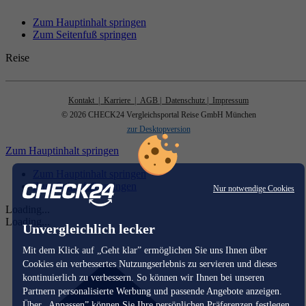
Zum Hauptinhalt springen
Zum Seitenfuß springen
Reise
Kontakt
| Karriere
| AGB
| Datenschutz
| Impressum
© 2026 CHECK24 Vergleichsportal Reise GmbH München
zur Desktopversion
Zum Hauptinhalt springen
Zum Hauptinhalt springen
Zum Seitenfuß springen
Nur notwendige Cookies
Loading...
Loading...
Unvergleichlich lecker
Mit dem Klick auf „Geht klar” ermöglichen Sie uns Ihnen über
Cookies ein verbessertes Nutzungserlebnis zu servieren und dieses
kontinuierlich zu verbessern. So können wir Ihnen bei unseren
Partnern personalisierte Werbung und passende Angebote anzeigen.
Über „Anpassen” können Sie Ihre persönlichen Präferenzen festlegen.