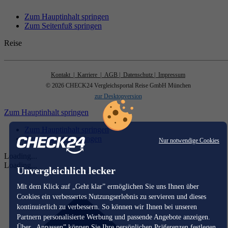
Zum Hauptinhalt springen
Zum Seitenfuß springen
Reise
Kontakt
| Karriere
| AGB
| Datenschutz
| Impressum
© 2026 CHECK24 Vergleichsportal Reise GmbH München
zur Desktopversion
Zum Hauptinhalt springen
Zum Hauptinhalt springen
Zum Seitenfuß springen
Nur notwendige Cookies
Loading...
Loading...
Unvergleichlich lecker
Mit dem Klick auf „Geht klar” ermöglichen Sie uns Ihnen über
Cookies ein verbessertes Nutzungserlebnis zu servieren und dieses
kontinuierlich zu verbessern. So können wir Ihnen bei unseren
Partnern personalisierte Werbung und passende Angebote anzeigen.
Über „Anpassen” können Sie Ihre persönlichen Präferenzen festlegen.