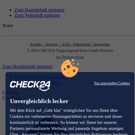
Zum Hauptinhalt springen
Zum Seitenfuß springen
Reise
Kontakt
| Karriere
| AGB
| Datenschutz
| Impressum
© 2026 CHECK24 Vergleichsportal Reise GmbH München
zur Desktopversion
Zum Hauptinhalt springen
Zum Hauptinhalt springen
Zum Seitenfuß springen
Nur notwendige Cookies
Loading...
Loading...
Unvergleichlich lecker
Mit dem Klick auf „Geht klar” ermöglichen Sie uns Ihnen über
Cookies ein verbessertes Nutzungserlebnis zu servieren und dieses
kontinuierlich zu verbessern. So können wir Ihnen bei unseren
Partnern personalisierte Werbung und passende Angebote anzeigen.
Über „Anpassen” können Sie Ihre persönlichen Präferenzen festlegen.