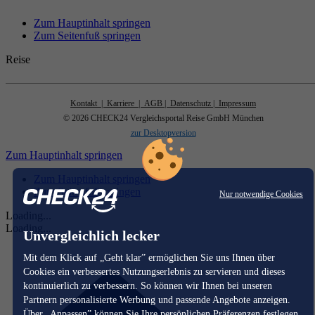
Zum Hauptinhalt springen
Zum Seitenfuß springen
Reise
Kontakt
| Karriere
| AGB
| Datenschutz
| Impressum
© 2026 CHECK24 Vergleichsportal Reise GmbH München
zur Desktopversion
Zum Hauptinhalt springen
Zum Hauptinhalt springen
Zum Seitenfuß springen
Nur notwendige Cookies
Loading...
Loading...
Unvergleichlich lecker
Mit dem Klick auf „Geht klar” ermöglichen Sie uns Ihnen über
Cookies ein verbessertes Nutzungserlebnis zu servieren und dieses
kontinuierlich zu verbessern. So können wir Ihnen bei unseren
Partnern personalisierte Werbung und passende Angebote anzeigen.
Über „Anpassen” können Sie Ihre persönlichen Präferenzen festlegen.