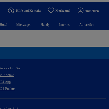
Hilfe und Kontakt
Merkzettel
Anmelden
Hotel
Mietwagen
Handy
Internet
Autoreifen
ervice für Sie
nd Kontakt
24 App
24 Punkte
rem Copyright.