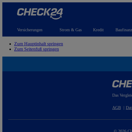
Versicherungen
Strom & Gas
Kredit
Baufinan
Zum Hauptinhalt springen
Zum Seitenfuß springen
Das Verglei
AGB
|
Dat
© 2026 CH