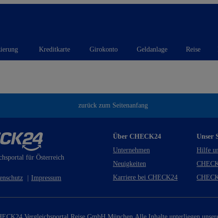
zierung
Kreditkarte
Girokonto
Geldanlage
Reise
zurück zum Seitenanfang
Über CHECK24
Unser S
Unternehmen
Hilfe u
chsportal für Österreich
Neuigkeiten
CHECK
Karriere bei CHECK24
CHECK
enschutz
|
Impressum
ECK24 Vergleichsportal Reise GmbH München.
Alle Inhalte unterliegen unse