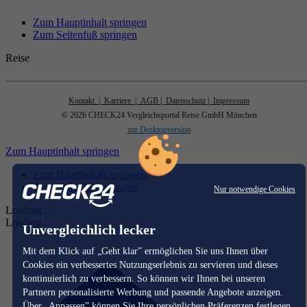
Zum Hauptinhalt springen
Zum Seitenfuß springen
Reise
Kontakt
| Karriere
| AGB
| Datenschutz
| Impressum
© 2026 CHECK24 Vergleichsportal Reise GmbH München
zur Desktopversion
Zum Hauptinhalt springen
Zum Hauptinhalt springen
Zum Seitenfuß springen
Nur notwendige Cookies
Loading...
Loading...
Unvergleichlich lecker
Mit dem Klick auf „Geht klar” ermöglichen Sie uns Ihnen über
Cookies ein verbessertes Nutzungserlebnis zu servieren und dieses
kontinuierlich zu verbessern. So können wir Ihnen bei unseren
Partnern personalisierte Werbung und passende Angebote anzeigen.
Über „Anpassen” können Sie Ihre persönlichen Präferenzen festlegen.