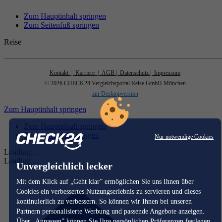
Zum Hauptinhalt springen
Zum Seitenfuß springen
Reise
Kontakt
| Karriere
| AGB
| Datenschutz
| Impressum
© 2026 CHECK24 Vergleichsportal Reise GmbH München
zur Desktopversion
Zum Hauptinhalt springen
Zum Hauptinhalt springen
Zum Seitenfuß springen
Nur notwendige Cookies
Loading...
Loading...
Unvergleichlich lecker
Mit dem Klick auf „Geht klar” ermöglichen Sie uns Ihnen über
Cookies ein verbessertes Nutzungserlebnis zu servieren und dieses
kontinuierlich zu verbessern. So können wir Ihnen bei unseren
Partnern personalisierte Werbung und passende Angebote anzeigen.
Über „Anpassen” können Sie Ihre persönlichen Präferenzen festlegen.