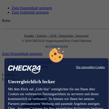
Zum Hauptinhalt springen
Zum Seitenfuß springen
Reise
Kontakt
| Karriere
| AGB
| Datenschutz
| Impressum
© 2026 CHECK24 Vergleichsportal Reise GmbH München
zur Desktopversion
Zum Hauptinhalt springen
Zum Hauptinhalt springen
Zum Seitenfuß springen
Nur notwendige Cookies
Loading...
Loading...
Unvergleichlich lecker
Mit dem Klick auf „Geht klar” ermöglichen Sie uns Ihnen über
Cookies ein verbessertes Nutzungserlebnis zu servieren und dieses
kontinuierlich zu verbessern. So können wir Ihnen bei unseren
Partnern personalisierte Werbung und passende Angebote anzeigen.
Über „Anpassen” können Sie Ihre persönlichen Präferenzen festlegen.