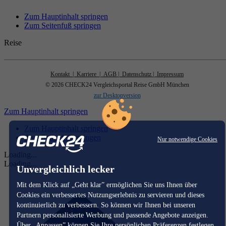
Zum Hauptinhalt springen
Zum Seitenfuß springen
Reise
Kontakt
| Karriere
| AGB
| Datenschutz
| Impressum
© 2026 CHECK24 Vergleichsportal Reise GmbH München
zur Desktopversion
Zum Hauptinhalt springen
Zum Hauptinhalt springen
Zum Seitenfuß springen
Nur notwendige Cookies
Loading...
Loading...
Unvergleichlich lecker
Mit dem Klick auf „Geht klar” ermöglichen Sie uns Ihnen über
Cookies ein verbessertes Nutzungserlebnis zu servieren und dieses
kontinuierlich zu verbessern. So können wir Ihnen bei unseren
Partnern personalisierte Werbung und passende Angebote anzeigen.
Über „Anpassen” können Sie Ihre persönlichen Präferenzen festlegen.