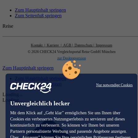
Zum Hauptinhalt springen
Zum Seitenfuß springen
Reise
Kontakt
| Karriere
| AGB
| Datenschutz
| Impressum
© 2026 CHECK24 Vergleichsportal Reise GmbH München
zur Desktopversion
Zum Hauptinhalt springen
Zum Hauptinhalt springen
Zum Seitenfuß springen
Nur notwendige Cookies
Loading...
Loading...
Unvergleichlich lecker
Mit dem Klick auf „Geht klar” ermöglichen Sie uns Ihnen über
Cookies ein verbessertes Nutzungserlebnis zu servieren und dieses
kontinuierlich zu verbessern. So können wir Ihnen bei unseren
Partnern personalisierte Werbung und passende Angebote anzeigen.
Über „Anpassen” können Sie Ihre persönlichen Präferenzen festlegen.