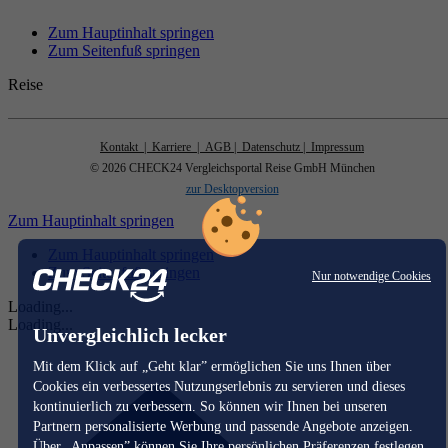
Zum Hauptinhalt springen
Zum Seitenfuß springen
Reise
Kontakt
| Karriere
| AGB
| Datenschutz
| Impressum
© 2026 CHECK24 Vergleichsportal Reise GmbH München
zur Desktopversion
Zum Hauptinhalt springen
Zum Hauptinhalt springen
Zum Seitenfuß springen
Nur notwendige Cookies
Loading...
Loading...
Unvergleichlich lecker
Mit dem Klick auf „Geht klar” ermöglichen Sie uns Ihnen über
Cookies ein verbessertes Nutzungserlebnis zu servieren und dieses
kontinuierlich zu verbessern. So können wir Ihnen bei unseren
Partnern personalisierte Werbung und passende Angebote anzeigen.
Über „Anpassen” können Sie Ihre persönlichen Präferenzen festlegen.