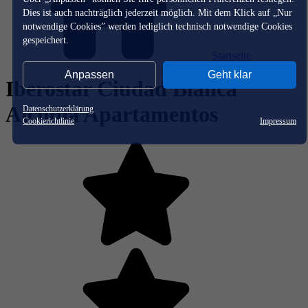
Dies ist auch nachträglich jederzeit möglich. Mit dem Klick auf „Nur
notwendige Cookies” werden lediglich technisch notwendige Cookies
gespeichert.
Startseite
Anpassen
Geht klar
Iberostar Ciudad Blanca
Alcudia Apartamentos
Datenschutzerklärung
Cookierichtlinie
Impressum