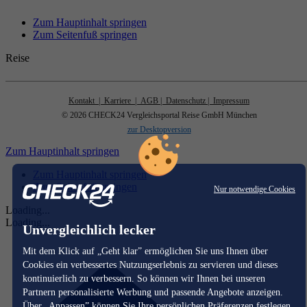
Zum Hauptinhalt springen
Zum Seitenfuß springen
Reise
Kontakt
| Karriere
| AGB
| Datenschutz
| Impressum
© 2026 CHECK24 Vergleichsportal Reise GmbH München
zur Desktopversion
Zum Hauptinhalt springen
Zum Hauptinhalt springen
Zum Seitenfuß springen
Nur notwendige Cookies
Loading...
Loading...
Unvergleichlich lecker
Mit dem Klick auf „Geht klar” ermöglichen Sie uns Ihnen über
Cookies ein verbessertes Nutzungserlebnis zu servieren und dieses
kontinuierlich zu verbessern. So können wir Ihnen bei unseren
Partnern personalisierte Werbung und passende Angebote anzeigen.
Über „Anpassen” können Sie Ihre persönlichen Präferenzen festlegen.