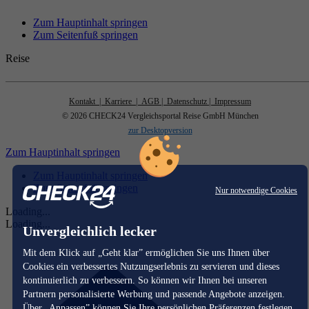
Zum Hauptinhalt springen
Zum Seitenfuß springen
Reise
Kontakt
| Karriere
| AGB
| Datenschutz
| Impressum
© 2026 CHECK24 Vergleichsportal Reise GmbH München
zur Desktopversion
Zum Hauptinhalt springen
Zum Hauptinhalt springen
Zum Seitenfuß springen
Nur notwendige Cookies
Loading...
Loading...
Unvergleichlich lecker
Mit dem Klick auf „Geht klar” ermöglichen Sie uns Ihnen über
Cookies ein verbessertes Nutzungserlebnis zu servieren und dieses
kontinuierlich zu verbessern. So können wir Ihnen bei unseren
Partnern personalisierte Werbung und passende Angebote anzeigen.
Über „Anpassen” können Sie Ihre persönlichen Präferenzen festlegen.