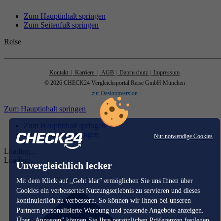
Zum Hauptinhalt springen
Zum Seitenfuß springen
Reise
Kontakt
| Karriere
| AGB
| Datenschutz
| Impressum
© 2026 CHECK24 Vergleichsportal Reise GmbH München
zur Desktopversion
Zum Hauptinhalt springen
Zum Hauptinhalt springen
Zum Seitenfuß springen
Nur notwendige Cookies
Loading...
Loading...
Unvergleichlich lecker
Mit dem Klick auf „Geht klar” ermöglichen Sie uns Ihnen über
Cookies ein verbessertes Nutzungserlebnis zu servieren und dieses
kontinuierlich zu verbessern. So können wir Ihnen bei unseren
Partnern personalisierte Werbung und passende Angebote anzeigen.
Über „Anpassen” können Sie Ihre persönlichen Präferenzen festlegen.