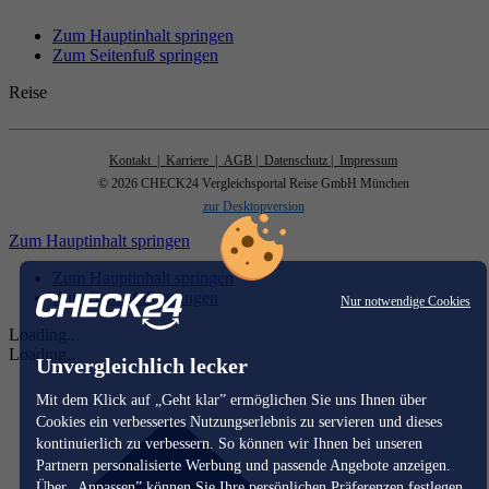
Zum Hauptinhalt springen
Zum Seitenfuß springen
Reise
Kontakt
| Karriere
| AGB
| Datenschutz
| Impressum
© 2026 CHECK24 Vergleichsportal Reise GmbH München
zur Desktopversion
Zum Hauptinhalt springen
Zum Hauptinhalt springen
Zum Seitenfuß springen
Nur notwendige Cookies
Loading...
Loading...
Unvergleichlich lecker
Mit dem Klick auf „Geht klar” ermöglichen Sie uns Ihnen über
Cookies ein verbessertes Nutzungserlebnis zu servieren und dieses
kontinuierlich zu verbessern. So können wir Ihnen bei unseren
Partnern personalisierte Werbung und passende Angebote anzeigen.
Über „Anpassen” können Sie Ihre persönlichen Präferenzen festlegen.