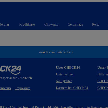
zierung
Kreditkarte
Girokonto
Geldanlage
Reise
zurück zum Seitenanfang
Über CHECK24
Unser S
Unternehmen
Hilfe u
chsportal für Österreich
Neuigkeiten
CHECK
Karriere bei CHECK24
CHECK
enschutz
|
Impressum
ECK24 Vergleichsportal Reise GmbH München.
Alle Inhalte unterliegen unse