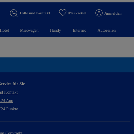
Hilfe und Kontakt
Merkzettel
Anmelden
Hotel
Mietwagen
Handy
Internet
Autoreifen
ervice für Sie
nd Kontakt
24 App
24 Punkte
rem Copyright.