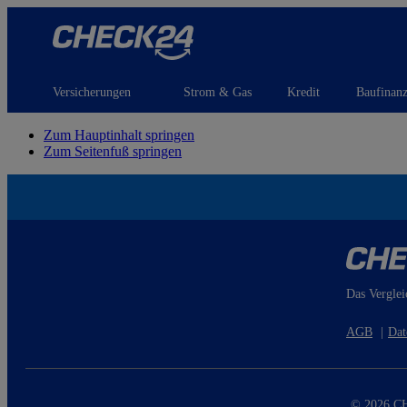
Versicherungen
Strom & Gas
Kredit
Baufinan
Zum Hauptinhalt springen
Zum Seitenfuß springen
Das Verglei
AGB
|
Dat
© 2026 CH