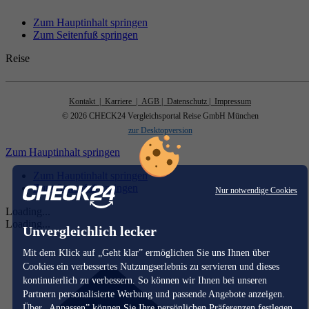
Zum Hauptinhalt springen
Zum Seitenfuß springen
Reise
Kontakt
| Karriere
| AGB
| Datenschutz
| Impressum
© 2026 CHECK24 Vergleichsportal Reise GmbH München
zur Desktopversion
Zum Hauptinhalt springen
Zum Hauptinhalt springen
Zum Seitenfuß springen
Nur notwendige Cookies
Loading...
Loading...
Unvergleichlich lecker
Mit dem Klick auf „Geht klar” ermöglichen Sie uns Ihnen über
Cookies ein verbessertes Nutzungserlebnis zu servieren und dieses
kontinuierlich zu verbessern. So können wir Ihnen bei unseren
Partnern personalisierte Werbung und passende Angebote anzeigen.
Über „Anpassen” können Sie Ihre persönlichen Präferenzen festlegen.