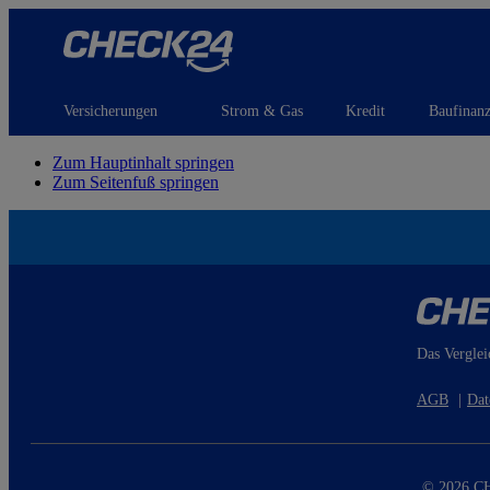
Versicherungen
Strom & Gas
Kredit
Baufinan
Zum Hauptinhalt springen
Zum Seitenfuß springen
Das Verglei
AGB
|
Dat
© 2026 CH