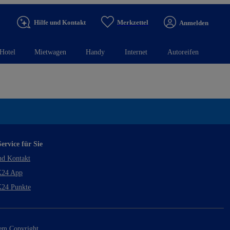
Hilfe und Kontakt
Merkzettel
Anmelden
Hotel
Mietwagen
Handy
Internet
Autoreifen
ervice für Sie
nd Kontakt
24 App
24 Punkte
rem Copyright.