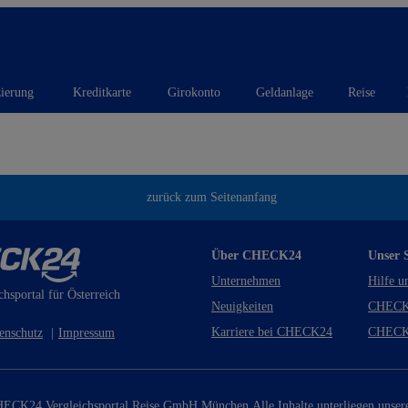
zierung
Kreditkarte
Girokonto
Geldanlage
Reise
zurück zum Seitenanfang
Über CHECK24
Unser S
Unternehmen
Hilfe u
chsportal für Österreich
Neuigkeiten
CHECK
Karriere bei CHECK24
CHECK
enschutz
|
Impressum
ECK24 Vergleichsportal Reise GmbH München.
Alle Inhalte unterliegen unse