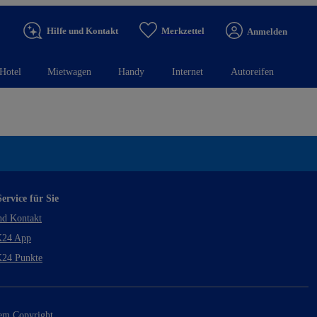
Hilfe und Kontakt
Merkzettel
Anmelden
Hotel
Mietwagen
Handy
Internet
Autoreifen
ervice für Sie
nd Kontakt
24 App
24 Punkte
rem Copyright.