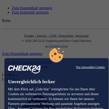
Zum Hauptinhalt springen
Zum Seitenfuß springen
Reise
Kontakt
| Karriere
| AGB
| Datenschutz
| Impressum
© 2026 CHECK24 Vergleichsportal Reise GmbH München
zur Desktopversion
Zum Hauptinhalt springen
Zum Hauptinhalt springen
Zum Seitenfuß springen
Nur notwendige Cookies
Loading...
Loading...
Unvergleichlich lecker
Mit dem Klick auf „Geht klar” ermöglichen Sie uns Ihnen über
Cookies ein verbessertes Nutzungserlebnis zu servieren und dieses
kontinuierlich zu verbessern. So können wir Ihnen bei unseren
Partnern personalisierte Werbung und passende Angebote anzeigen.
Über „Anpassen” können Sie Ihre persönlichen Präferenzen festlegen.