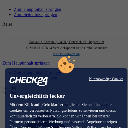
Zum Hauptinhalt springen
Zum Seitenfuß springen
Reise
Kontakt
| Karriere
| AGB
| Datenschutz
| Impressum
© 2026 CHECK24 Vergleichsportal Reise GmbH München
zur Desktopversion
Zum Hauptinhalt springen
Zum Hauptinhalt springen
Zum Seitenfuß springen
Nur notwendige Cookies
Loading...
Loading...
Unvergleichlich lecker
Mit dem Klick auf „Geht klar” ermöglichen Sie uns Ihnen über
Cookies ein verbessertes Nutzungserlebnis zu servieren und dieses
kontinuierlich zu verbessern. So können wir Ihnen bei unseren
Partnern personalisierte Werbung und passende Angebote anzeigen.
Über „Anpassen” können Sie Ihre persönlichen Präferenzen festlegen.