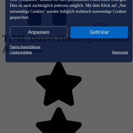
Dies ist auch nachträglich jederzeit möglich. Mit dem Klick auf „Nur
notwendige Cookies” werden lediglich technisch notwendige Cookies
gespeichert.
Startseite
Anpassen
Geht klar
TIME Dunes Hotel Apartments
Al Qusais
Datenschutzerklärung
Cookierichtlinie
Impressum