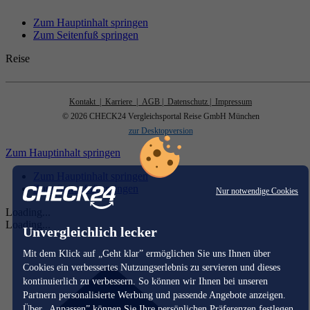
Zum Hauptinhalt springen
Zum Seitenfuß springen
Reise
Kontakt
| Karriere
| AGB
| Datenschutz
| Impressum
© 2026 CHECK24 Vergleichsportal Reise GmbH München
zur Desktopversion
Zum Hauptinhalt springen
Zum Hauptinhalt springen
Zum Seitenfuß springen
Nur notwendige Cookies
Loading...
Loading...
Unvergleichlich lecker
Mit dem Klick auf „Geht klar” ermöglichen Sie uns Ihnen über
Cookies ein verbessertes Nutzungserlebnis zu servieren und dieses
kontinuierlich zu verbessern. So können wir Ihnen bei unseren
Partnern personalisierte Werbung und passende Angebote anzeigen.
Über „Anpassen” können Sie Ihre persönlichen Präferenzen festlegen.