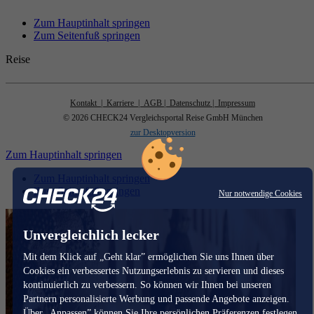
Zum Hauptinhalt springen
Zum Seitenfuß springen
Reise
Kontakt
| Karriere
| AGB
| Datenschutz
| Impressum
© 2026 CHECK24 Vergleichsportal Reise GmbH München
zur Desktopversion
Zum Hauptinhalt springen
Zum Hauptinhalt springen
Zum Seitenfuß springen
Nur notwendige Cookies
Unvergleichlich lecker
Mit dem Klick auf „Geht klar” ermöglichen Sie uns Ihnen über
Cookies ein verbessertes Nutzungserlebnis zu servieren und dieses
kontinuierlich zu verbessern. So können wir Ihnen bei unseren
Partnern personalisierte Werbung und passende Angebote anzeigen.
Über „Anpassen” können Sie Ihre persönlichen Präferenzen festlegen.