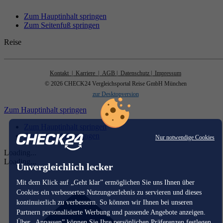
Zum Hauptinhalt springen
Zum Seitenfuß springen
Reise
Kontakt
| Karriere
| AGB
| Datenschutz
| Impressum
© 2026 CHECK24 Vergleichsportal Reise GmbH München
zur Desktopversion
Zum Hauptinhalt springen
Zum Hauptinhalt springen
Zum Seitenfuß springen
Nur notwendige Cookies
Loading...
Loading...
Unvergleichlich lecker
Mit dem Klick auf „Geht klar” ermöglichen Sie uns Ihnen über
Cookies ein verbessertes Nutzungserlebnis zu servieren und dieses
kontinuierlich zu verbessern. So können wir Ihnen bei unseren
Partnern personalisierte Werbung und passende Angebote anzeigen.
Über „Anpassen” können Sie Ihre persönlichen Präferenzen festlegen.