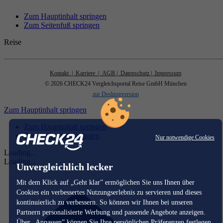
Zum Hauptinhalt springen
Zum Seitenfuß springen
Reise
Kontakt
| Karriere
| AGB
| Datenschutz
| Impressum
© 2026 CHECK24 Vergleichsportal Reise GmbH München
zur Desktopversion
Zum Hauptinhalt springen
Zum Hauptinhalt springen
Zum Seitenfuß springen
Nur notwendige Cookies
Loading...
Loading...
Unvergleichlich lecker
Mit dem Klick auf „Geht klar” ermöglichen Sie uns Ihnen über
Cookies ein verbessertes Nutzungserlebnis zu servieren und dieses
kontinuierlich zu verbessern. So können wir Ihnen bei unseren
Partnern personalisierte Werbung und passende Angebote anzeigen.
Über „Anpassen” können Sie Ihre persönlichen Präferenzen festlegen.