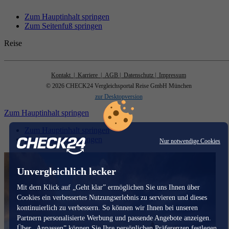
Zum Hauptinhalt springen
Zum Seitenfuß springen
Reise
Kontakt
| Karriere
| AGB
| Datenschutz
| Impressum
© 2026 CHECK24 Vergleichsportal Reise GmbH München
zur Desktopversion
Zum Hauptinhalt springen
Zum Hauptinhalt springen
Zum Seitenfuß springen
Nur notwendige Cookies
Unvergleichlich lecker
Mit dem Klick auf „Geht klar” ermöglichen Sie uns Ihnen über
Cookies ein verbessertes Nutzungserlebnis zu servieren und dieses
kontinuierlich zu verbessern. So können wir Ihnen bei unseren
Partnern personalisierte Werbung und passende Angebote anzeigen.
Über „Anpassen” können Sie Ihre persönlichen Präferenzen festlegen.