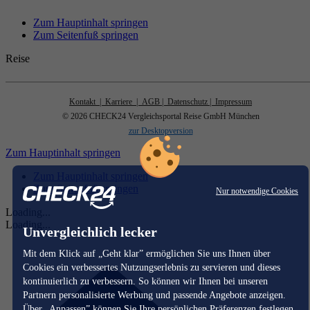
Zum Hauptinhalt springen
Zum Seitenfuß springen
Reise
Kontakt
| Karriere
| AGB
| Datenschutz
| Impressum
© 2026 CHECK24 Vergleichsportal Reise GmbH München
zur Desktopversion
Zum Hauptinhalt springen
Zum Hauptinhalt springen
Zum Seitenfuß springen
Nur notwendige Cookies
Loading...
Loading...
Unvergleichlich lecker
Mit dem Klick auf „Geht klar” ermöglichen Sie uns Ihnen über
Cookies ein verbessertes Nutzungserlebnis zu servieren und dieses
kontinuierlich zu verbessern. So können wir Ihnen bei unseren
Partnern personalisierte Werbung und passende Angebote anzeigen.
Über „Anpassen” können Sie Ihre persönlichen Präferenzen festlegen.