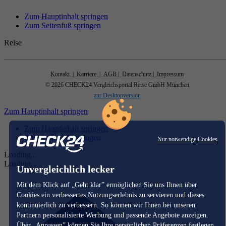
Zum Hauptinhalt springen
Zum Seitenfuß springen
Reise
Kontakt
| Karriere
| AGB
| Datenschutz
| Impressum
© 2026 CHECK24 Vergleichsportal Reise GmbH München
zur Desktopversion
Zum Hauptinhalt springen
Zum Hauptinhalt springen
Zum Seitenfuß springen
Nur notwendige Cookies
Loading...
Loading...
Unvergleichlich lecker
Mit dem Klick auf „Geht klar” ermöglichen Sie uns Ihnen über
Cookies ein verbessertes Nutzungserlebnis zu servieren und dieses
kontinuierlich zu verbessern. So können wir Ihnen bei unseren
Partnern personalisierte Werbung und passende Angebote anzeigen.
Über „Anpassen” können Sie Ihre persönlichen Präferenzen festlegen.