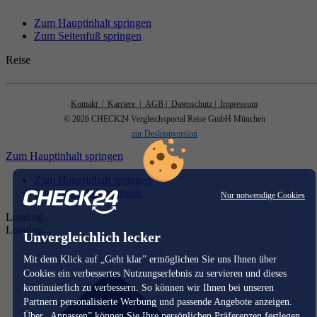
Zum Hauptinhalt springen
Zum Seitenfuß springen
Reise
Kontakt
| Karriere
| AGB
| Datenschutz
| Impressum
© 2026 CHECK24 Vergleichsportal Reise GmbH München
zur Desktopversion
Zum Hauptinhalt springen
Zum Hauptinhalt springen
Zum Seitenfuß springen
Nur notwendige Cookies
Loading...
Loading...
Unvergleichlich lecker
Mit dem Klick auf „Geht klar” ermöglichen Sie uns Ihnen über
Cookies ein verbessertes Nutzungserlebnis zu servieren und dieses
kontinuierlich zu verbessern. So können wir Ihnen bei unseren
Partnern personalisierte Werbung und passende Angebote anzeigen.
Über „Anpassen” können Sie Ihre persönlichen Präferenzen festlegen.