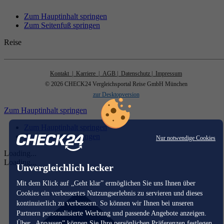
Zum Hauptinhalt springen
Zum Seitenfuß springen
Reise
Kontakt
| Karriere
| AGB
| Datenschutz
| Impressum
© 2026 CHECK24 Vergleichsportal Reise GmbH München
zur Desktopversion
Zum Hauptinhalt springen
Zum Hauptinhalt springen
Zum Seitenfuß springen
Nur notwendige Cookies
Loading...
Loading...
Unvergleichlich lecker
Mit dem Klick auf „Geht klar” ermöglichen Sie uns Ihnen über
Cookies ein verbessertes Nutzungserlebnis zu servieren und dieses
kontinuierlich zu verbessern. So können wir Ihnen bei unseren
Partnern personalisierte Werbung und passende Angebote anzeigen.
Über „Anpassen” können Sie Ihre persönlichen Präferenzen festlegen.