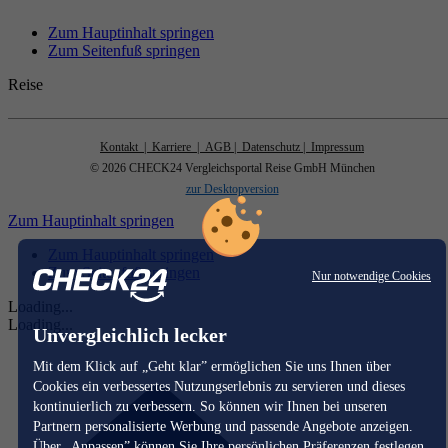
Zum Hauptinhalt springen
Zum Seitenfuß springen
Reise
Kontakt
| Karriere
| AGB
| Datenschutz
| Impressum
© 2026 CHECK24 Vergleichsportal Reise GmbH München
zur Desktopversion
Zum Hauptinhalt springen
Zum Hauptinhalt springen
Zum Seitenfuß springen
Nur notwendige Cookies
Loading...
Loading...
Unvergleichlich lecker
Mit dem Klick auf „Geht klar” ermöglichen Sie uns Ihnen über
Cookies ein verbessertes Nutzungserlebnis zu servieren und dieses
kontinuierlich zu verbessern. So können wir Ihnen bei unseren
Partnern personalisierte Werbung und passende Angebote anzeigen.
Über „Anpassen” können Sie Ihre persönlichen Präferenzen festlegen.