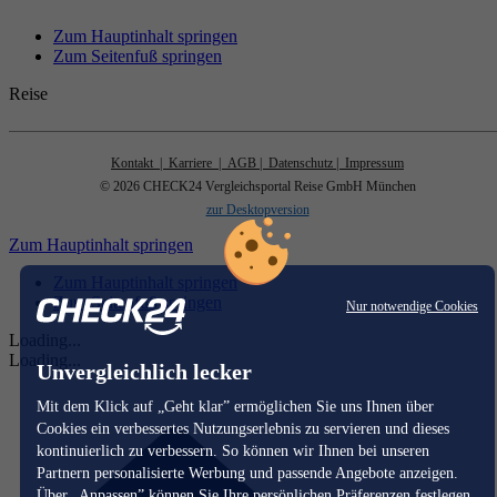
Zum Hauptinhalt springen
Zum Seitenfuß springen
Reise
Kontakt
| Karriere
| AGB
| Datenschutz
| Impressum
© 2026 CHECK24 Vergleichsportal Reise GmbH München
zur Desktopversion
Zum Hauptinhalt springen
Zum Hauptinhalt springen
Zum Seitenfuß springen
Nur notwendige Cookies
Loading...
Loading...
Unvergleichlich lecker
Mit dem Klick auf „Geht klar” ermöglichen Sie uns Ihnen über
Cookies ein verbessertes Nutzungserlebnis zu servieren und dieses
kontinuierlich zu verbessern. So können wir Ihnen bei unseren
Partnern personalisierte Werbung und passende Angebote anzeigen.
Über „Anpassen” können Sie Ihre persönlichen Präferenzen festlegen.