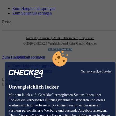
Zum Hauptinhalt springen
Zum Seitenfuß springen
Reise
Kontakt
| Karriere
| AGB
| Datenschutz
| Impressum
© 2026 CHECK24 Vergleichsportal Reise GmbH München
zur Desktopversion
Zum Hauptinhalt springen
Zum Hauptinhalt springen
Zum Seitenfuß springen
Nur notwendige Cookies
Loading...
Loading...
Unvergleichlich lecker
Mit dem Klick auf „Geht klar” ermöglichen Sie uns Ihnen über
Cookies ein verbessertes Nutzungserlebnis zu servieren und dieses
kontinuierlich zu verbessern. So können wir Ihnen bei unseren
Partnern personalisierte Werbung und passende Angebote anzeigen.
Über „Anpassen” können Sie Ihre persönlichen Präferenzen festlegen.