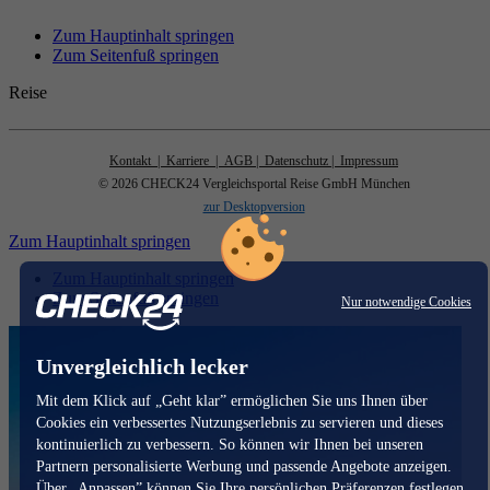
Zum Hauptinhalt springen
Zum Seitenfuß springen
Reise
Kontakt
| Karriere
| AGB
| Datenschutz
| Impressum
© 2026 CHECK24 Vergleichsportal Reise GmbH München
zur Desktopversion
Zum Hauptinhalt springen
Zum Hauptinhalt springen
Zum Seitenfuß springen
Nur notwendige Cookies
Unvergleichlich lecker
Mit dem Klick auf „Geht klar” ermöglichen Sie uns Ihnen über
Cookies ein verbessertes Nutzungserlebnis zu servieren und dieses
kontinuierlich zu verbessern. So können wir Ihnen bei unseren
Partnern personalisierte Werbung und passende Angebote anzeigen.
Über „Anpassen” können Sie Ihre persönlichen Präferenzen festlegen.