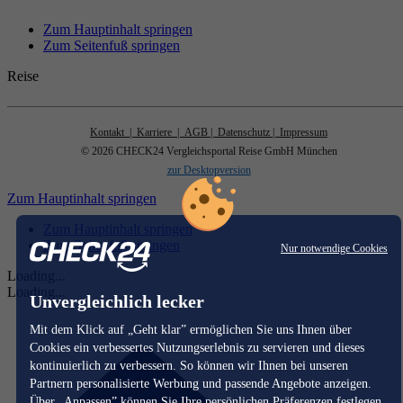
Zum Hauptinhalt springen
Zum Seitenfuß springen
Reise
Kontakt
| Karriere
| AGB
| Datenschutz
| Impressum
© 2026 CHECK24 Vergleichsportal Reise GmbH München
zur Desktopversion
Zum Hauptinhalt springen
Zum Hauptinhalt springen
Zum Seitenfuß springen
Nur notwendige Cookies
Loading...
Loading...
Unvergleichlich lecker
Mit dem Klick auf „Geht klar” ermöglichen Sie uns Ihnen über
Cookies ein verbessertes Nutzungserlebnis zu servieren und dieses
kontinuierlich zu verbessern. So können wir Ihnen bei unseren
Partnern personalisierte Werbung und passende Angebote anzeigen.
Über „Anpassen” können Sie Ihre persönlichen Präferenzen festlegen.