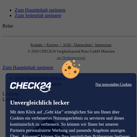
Zum Hauptinhalt springen
Zum Seitenfuß springen
Reise
Kontakt
| Karriere
| AGB
| Datenschutz
| Impressum
© 2026 CHECK24 Vergleichsportal Reise GmbH München
zur Desktopversion
Zum Hauptinhalt springen
Zum Hauptinhalt springen
Zum Seitenfuß springen
Nur notwendige Cookies
Loading...
Loading...
Unvergleichlich lecker
Mit dem Klick auf „Geht klar” ermöglichen Sie uns Ihnen über
Cookies ein verbessertes Nutzungserlebnis zu servieren und dieses
kontinuierlich zu verbessern. So können wir Ihnen bei unseren
Partnern personalisierte Werbung und passende Angebote anzeigen.
Über „Anpassen” können Sie Ihre persönlichen Präferenzen festlegen.