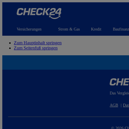
Versicherungen
Strom & Gas
Kredit
Baufinan
Zum Hauptinhalt springen
Zum Seitenfuß springen
Das Verglei
AGB
|
Dat
© 2026 CH