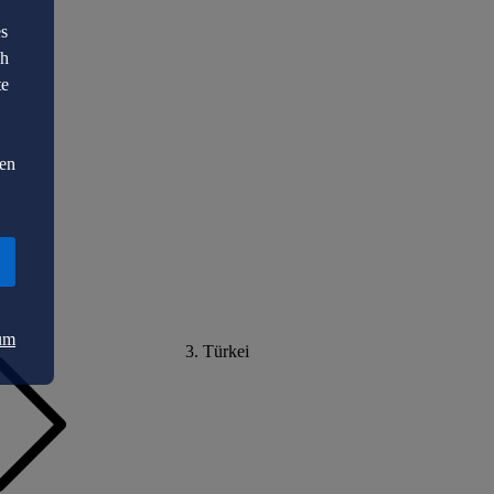
es
ch
te
den
um
Türkei