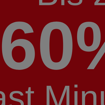
60
ast Min