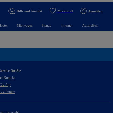
Hilfe und Kontakt
Merkzettel
Anmelden
Hotel
Mietwagen
Handy
Internet
Autoreifen
ervice für Sie
nd Kontakt
24 App
24 Punkte
rem Copyright.