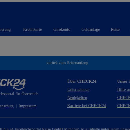
zierung
Kreditkarte
Girokonto
Geldanlage
Reise
zurück zum Seitenanfang
Über CHECK24
Unser S
Unternehmen
Hilfe u
chsportal für Österreich
Neuigkeiten
CHECK
Karriere bei CHECK24
CHECK
enschutz
|
Impressum
ECK24 Vergleichsportal Reise GmbH München.
Alle Inhalte unterliegen unse