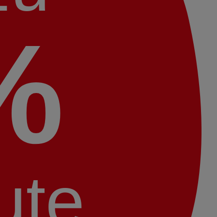
%
ute