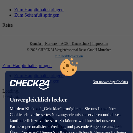
Zum Hauptinhalt springen
Zum Seitenfuß springen
Reise
Kontakt
| Karriere
| AGB
| Datenschutz
| Impressum
© 2026 CHECK24 Vergleichsportal Reise GmbH München
zur Desktopversion
Zum Hauptinhalt springen
Zum Hauptinhalt springen
Zum Seitenfuß springen
Nur notwendige Cookies
Loading...
Loading...
Unvergleichlich lecker
Mit dem Klick auf „Geht klar” ermöglichen Sie uns Ihnen über
Cookies ein verbessertes Nutzungserlebnis zu servieren und dieses
kontinuierlich zu verbessern. So können wir Ihnen bei unseren
Partnern personalisierte Werbung und passende Angebote anzeigen.
Über „Anpassen” können Sie Ihre persönlichen Präferenzen festlegen.