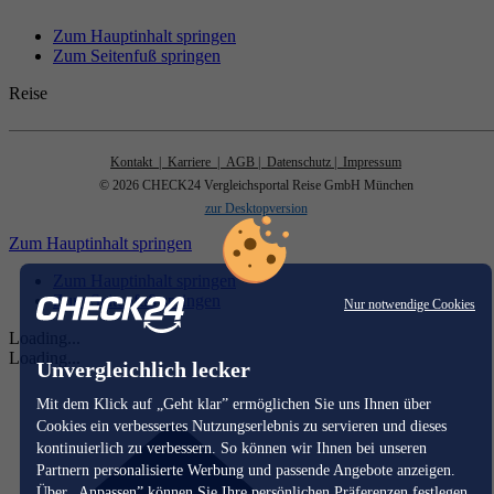
Zum Hauptinhalt springen
Zum Seitenfuß springen
Reise
Kontakt
| Karriere
| AGB
| Datenschutz
| Impressum
© 2026 CHECK24 Vergleichsportal Reise GmbH München
zur Desktopversion
Zum Hauptinhalt springen
Zum Hauptinhalt springen
Zum Seitenfuß springen
Nur notwendige Cookies
Loading...
Loading...
Unvergleichlich lecker
Mit dem Klick auf „Geht klar” ermöglichen Sie uns Ihnen über
Cookies ein verbessertes Nutzungserlebnis zu servieren und dieses
kontinuierlich zu verbessern. So können wir Ihnen bei unseren
Partnern personalisierte Werbung und passende Angebote anzeigen.
Über „Anpassen” können Sie Ihre persönlichen Präferenzen festlegen.