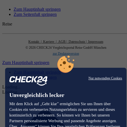
Zum Hauptinhalt springen
Zum Seitenfuß springen
Reise
Kontakt
| Karriere
| AGB
| Datenschutz
| Impressum
© 2026 CHECK24 Vergleichsportal Reise GmbH München
zur Desktopversion
Zum Hauptinhalt springen
Zum Hauptinhalt springen
Zum Seitenfuß springen
Nur notwendige Cookies
Loading...
Loading...
Unvergleichlich lecker
Mit dem Klick auf „Geht klar” ermöglichen Sie uns Ihnen über
Cookies ein verbessertes Nutzungserlebnis zu servieren und dieses
kontinuierlich zu verbessern. So können wir Ihnen bei unseren
Partnern personalisierte Werbung und passende Angebote anzeigen.
Über „Anpassen” können Sie Ihre persönlichen Präferenzen festlegen.