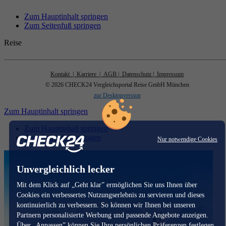
Zum Hauptinhalt springen
Zum Seitenfuß springen
Reise
Kontakt
| Karriere
| AGB
| Datenschutz
| Impressum
© 2026 CHECK24 Vergleichsportal Reise GmbH München
zur Desktopversion
Zum Hauptinhalt springen
Zum Hauptinhalt springen
Zum Seitenfuß springen
Nur notwendige Cookies
Unvergleichlich lecker
Mit dem Klick auf „Geht klar” ermöglichen Sie uns Ihnen über
Cookies ein verbessertes Nutzungserlebnis zu servieren und dieses
kontinuierlich zu verbessern. So können wir Ihnen bei unseren
Partnern personalisierte Werbung und passende Angebote anzeigen.
Über „Anpassen” können Sie Ihre persönlichen Präferenzen festlegen.