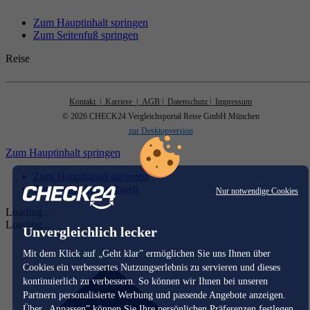
Zum Hauptinhalt springen
Zum Seitenfuß springen
Reise
Kontakt
| Karriere
| AGB
| Datenschutz
| Impressum
© 2026 CHECK24 Vergleichsportal Reise GmbH München
zur Desktopversion
Zum Hauptinhalt springen
Zum Hauptinhalt springen
Zum Seitenfuß springen
Nur notwendige Cookies
Loading...
Loading...
Unvergleichlich lecker
Mit dem Klick auf „Geht klar” ermöglichen Sie uns Ihnen über
Cookies ein verbessertes Nutzungserlebnis zu servieren und dieses
kontinuierlich zu verbessern. So können wir Ihnen bei unseren
Partnern personalisierte Werbung und passende Angebote anzeigen.
Über „Anpassen” können Sie Ihre persönlichen Präferenzen festlegen.