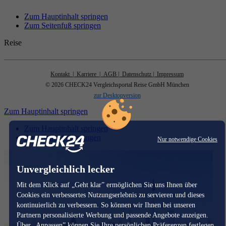
Zum Hauptinhalt springen
Zum Seitenfuß springen
Reise
Kontakt
| Karriere
| AGB
| Datenschutz
| Impressum
© 2026 CHECK24 Vergleichsportal Reise GmbH München
zur Desktopversion
Zum Hauptinhalt springen
Zum Hauptinhalt springen
Zum Seitenfuß springen
Nur notwendige Cookies
Unvergleichlich lecker
Mit dem Klick auf „Geht klar” ermöglichen Sie uns Ihnen über
Cookies ein verbessertes Nutzungserlebnis zu servieren und dieses
kontinuierlich zu verbessern. So können wir Ihnen bei unseren
Partnern personalisierte Werbung und passende Angebote anzeigen.
Über „Anpassen” können Sie Ihre persönlichen Präferenzen festlegen.