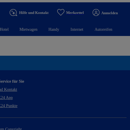
Hilfe und Kontakt
Merkzettel
Anmelden
Hotel
Mietwagen
Handy
Internet
Autoreifen
ervice für Sie
nd Kontakt
24 App
24 Punkte
rem Copyright.