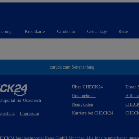
zierung
Kreditkarte
Girokonto
Geldanlage
Reise
zurück zum Seitenanfang
Über CHECK24
Unser S
Unternehmen
Hilfe u
chsportal für Österreich
Neuigkeiten
CHECK
Karriere bei CHECK24
CHECK
enschutz
|
Impressum
ECK24 Vergleichsportal Reise GmbH München.
Alle Inhalte unterliegen unse