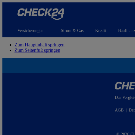
Versicherungen
Strom & Gas
Kredit
Baufinan
Zum Hauptinhalt springen
Zum Seitenfuß springen
Das Verglei
AGB
|
Dat
© 2026 CH